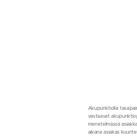
Akupunktiolla tasapai
vastaavat akupunktiopi
menetelmässä asiakkaa
aikana asiakas kuuntel