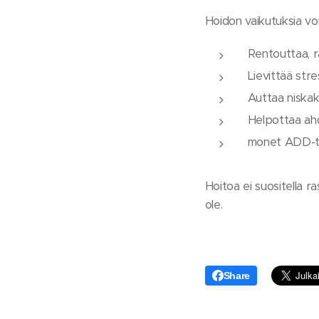
Hoidon vaikutuksia voi
Rentouttaa, r
Lievittää stre
Auttaa niskak
Helpottaa ahd
monet ADD-tai
Hoitoa ei suositella r
ole.
Share