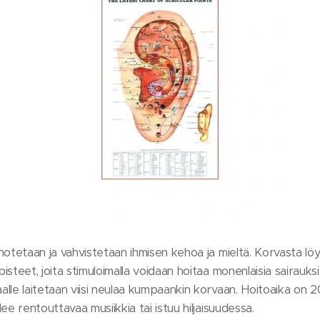
notetaan ja vahvistetaan ihmisen kehoa ja mieltä. Korvasta lö
steet, joita stimuloimalla voidaan hoitaa monenlaisia sairauksi
lle laitetaan viisi neulaa kumpaankin korvaan. Hoitoaika on 20
ee rentouttavaa musiikkia tai istuu hiljaisuudessa.