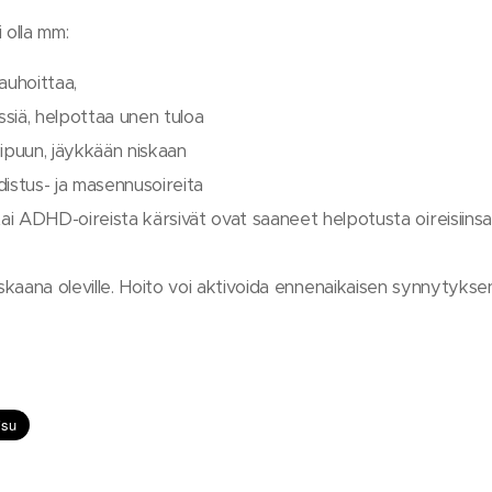
 olla mm:
auhoittaa,
ssiä, helpottaa unen tuloa
ipuun, jäykkään niskaan
istus- ja masennusoireita
 ADHD-oireista kärsivät ovat saaneet helpotusta oireisiinsa
askaana oleville. Hoito voi aktivoida ennenaikaisen synnytyksen.