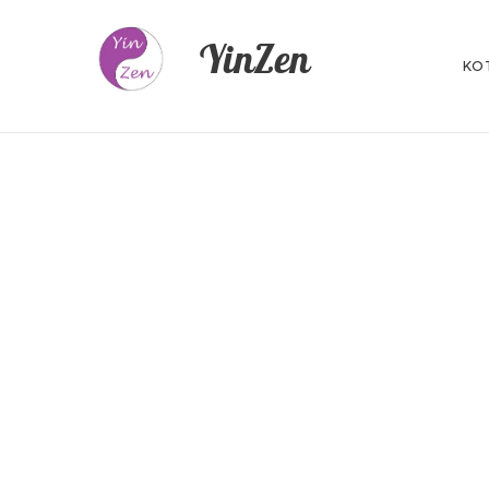
YinZen
KO