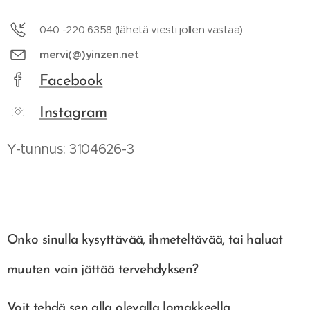
040 -220 6358 (lähetä viesti jollen vastaa)
mervi(@)yinzen.net
Facebook
Instagram
Y-tunnus:
3104626-3
Onko sinulla kysyttävää, ihmeteltävää, tai haluat
muuten vain jättää tervehdyksen?
Voit tehdä sen alla olevalla lomakkeella