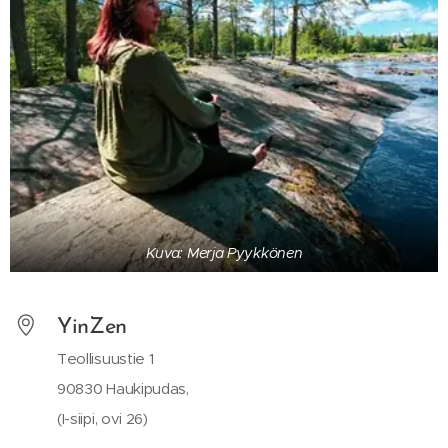
Kuva: Merja Pyykkönen
YinZen
Teollisuustie 1
90830 Haukipudas,
(I-siipi, ovi 26)