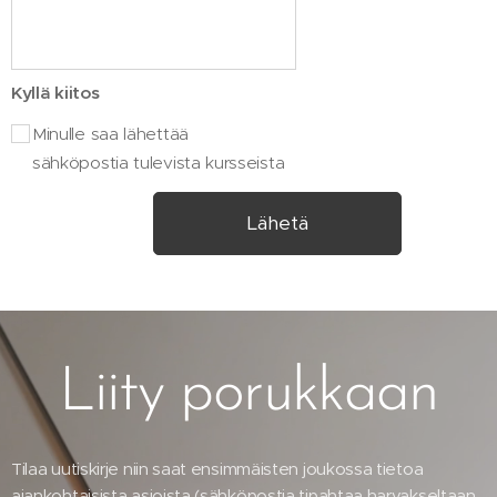
Kyllä kiitos
Minulle saa lähettää
sähköpostia tulevista kursseista
Lähetä
Liity porukkaan
Tilaa uutiskirje niin saat ensimmäisten joukossa tietoa
ajankohtaisista asioista (sähköpostia tipahtaa harvakseltaan,