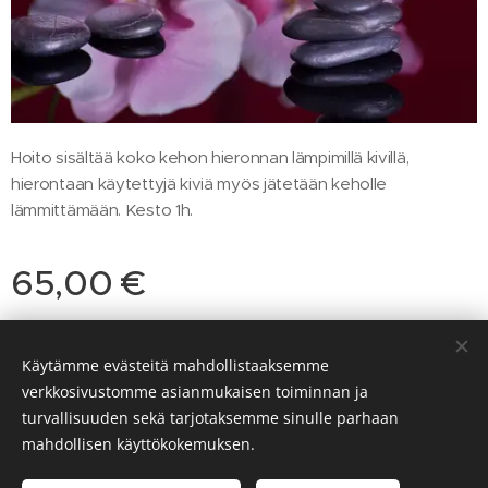
Hoito sisältää koko kehon hieronnan lämpimillä kivillä,
hierontaan käytettyjä kiviä myös jätetään keholle
lämmittämään. Kesto 1h.
65,00
€
Käytämme evästeitä mahdollistaaksemme
© 2020 YinZen
verkkosivustomme asianmukaisen toiminnan ja
turvallisuuden sekä tarjotaksemme sinulle parhaan
Luotu
Webnodella
Evästeet
mahdollisen käyttökokemuksen.