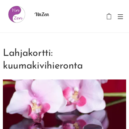
YinZen
Lahjakortti:
kuumakivihieronta