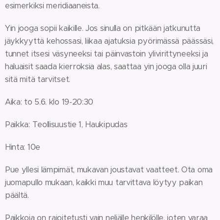
esimerkiksi meridiaaneista.
Yin jooga sopii kaikille. Jos sinulla on pitkään jatkunutta
jäykkyyttä kehossasi, liikaa ajatuksia pyörimässä päässäsi,
tunnet itsesi väsyneeksi tai päinvastoin ylivirittyneeksi ja
haluaisit saada kierroksia alas, saattaa yin jooga olla juuri
sitä mitä tarvitset.
Aika: to 5.6. klo 19-20:30
Paikka: Teollisuustie 1, Haukipudas
Hinta: 10e
Pue yllesi lämpimät, mukavan joustavat vaatteet. Ota oma
juomapullo mukaan, kaikki muu tarvittava löytyy paikan
päältä.
Paikkoja on rajoitetusti vain neljälle henkilölle, joten varaa