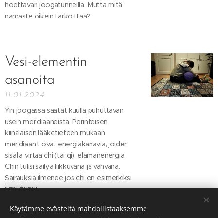
hoettavan joogatunneilla. Mutta mitä
namaste oikein tarkoittaa?
Vesi-elementin
asanoita
11.01.2024
Yin joogassa saatat kuulla puhuttavan
usein meridiaaneista. Perinteisen
kiinalaisen lääketieteen mukaan
meridiaanit ovat energiakanavia, joiden
sisällä virtaa chi (tai qi), elämänenergia.
Chin tulisi säilyä liikkuvana ja vahvana.
Sairauksia ilmenee jos chi on esimerkiksi
jumiutunut.
Käytämme evästeitä mahdollistaaksemme
Vanhemmat kirjoitukset